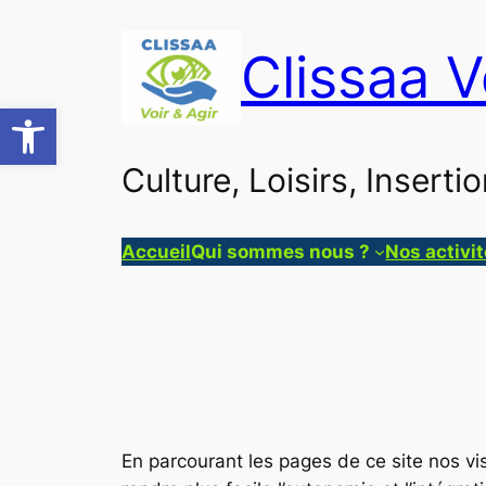
Aller
au
Clissaa V
contenu
Ouvrir la barre d’outils
Culture, Loisirs, Insert
Accueil
Qui sommes nous ?
Nos activi
En parcourant les pages de ce site nos vis