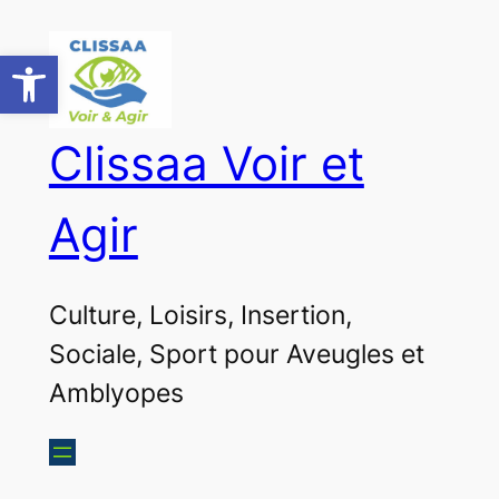
Aller
au
Ouvrir la barre d’outils
contenu
Clissaa Voir et
Agir
Culture, Loisirs, Insertion,
Sociale, Sport pour Aveugles et
Amblyopes