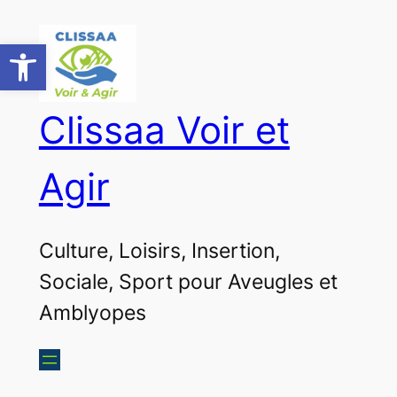
Aller
au
Ouvrir la barre d’outils
contenu
Clissaa Voir et
Agir
Culture, Loisirs, Insertion,
Sociale, Sport pour Aveugles et
Amblyopes