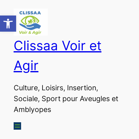
Aller
au
Ouvrir la barre d’outils
contenu
Clissaa Voir et
Agir
Culture, Loisirs, Insertion,
Sociale, Sport pour Aveugles et
Amblyopes