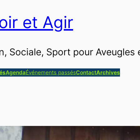
oir et Agir
ion, Sociale, Sport pour Aveugle
tés
Agenda
Événements passés
Contact
Archives