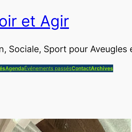
oir et Agir
ion, Sociale, Sport pour Aveugle
tés
Agenda
Événements passés
Contact
Archives