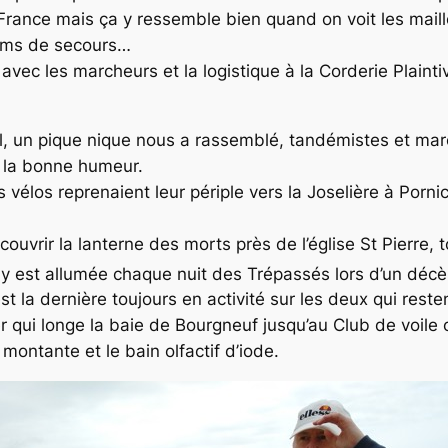
France mais ça y ressemble bien quand on voit les mail
ems de secours…
vec les marcheurs et la logistique à la Corderie Plaint
ul, un pique nique nous a rassemblé, tandémistes et mar
s la bonne humeur.
s vélos reprenaient leur périple vers la Joselière à Porn
uvrir la lanterne des morts près de l’église St Pierre, 
 est allumée chaque nuit des Trépassés lors d’un décès d
st la dernière toujours en activité sur les deux qui rest
r qui longe la baie de Bourgneuf jusqu’au Club de voile
ontante et le bain olfactif d’iode.